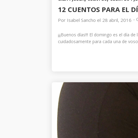
12 CUENTOS PARA EL DÍ
-
Por
Isabel Sancho
el
28 abril, 2016
¡¡¡Buenos días!!! El domingo es el día d
cuidadosamente para cada una de vosotr