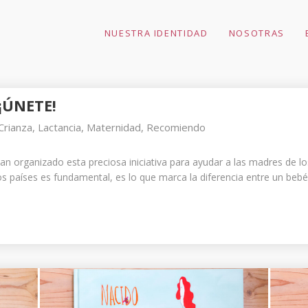
NUESTRA IDENTIDAD
NOSOTRAS
11
7
10 BENEFICIOS DE LA
ABRIL
FEBRERO
¡ÚNETE!
POESÍA INFANTIL
2019
2017
Crianza
,
Lactancia
,
Maternidad
,
Recomiendo
30
n organizado esta preciosa iniciativa para ayudar a las madres de los
ALIMENTACIÓN
tos países es fundamental, es lo que marca la diferencia entre un beb
DICIEMBRE
INFANTIL Y
2016
AZÚCAR