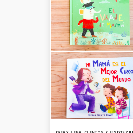
,
,
CREA Y JUEGA
CUENTOS
CUENTOS Y J