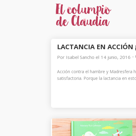
22
CÓMO LA
ABRIL
LACTANCIA EN ACCIÓN 
CICLICIDAD INFLUYE
2019
EN TU MATERNIDAD
Y CÓMO PUEDE
-
Por
Isabel Sancho
el
14 junio, 2016
APOYARTE TU
17
PAREJA
Acción contra el hambre y Madresfera ha
LOS LÍMITES EN
satisfactoria. Porque la lactancia en es
ENERO
UNA ESCUELA
2017
ACTIVA