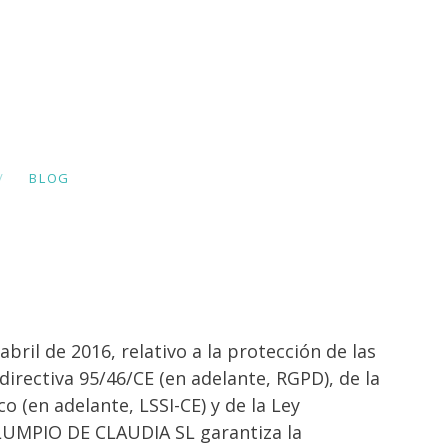
EL MOVIMIENTO
PARA
MONTESSORI Y
BLOG
PICKLER
ril de 2016, relativo a la protección de las
directiva 95/46/CE (en adelante, RGPD), de la
o (en adelante, LSSI-CE) y de la Ley
OLUMPIO DE CLAUDIA SL garantiza la