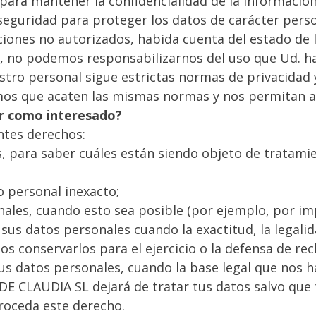
ara mantener la confidencialidad de la información
seguridad para proteger los datos de carácter pers
ciones no autorizados, habida cuenta del estado de la
, no podemos responsabilizarnos del uso que Ud. hag
stro personal sigue estrictas normas de privacidad 
imos que acaten las mismas normas y nos permitan a
er como interesado?
ntes derechos:
, para saber cuáles están siendo objeto de tratami
o personal inexacto;
ales, cuando esto sea posible (por ejemplo, por imp
sus datos personales cuando la exactitud, la legalid
s conservarlos para el ejercicio o la defensa de re
us datos personales, cuando la base legal que nos ha
E CLAUDIA SL dejará de tratar tus datos salvo que 
proceda este derecho.