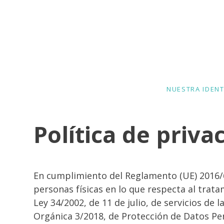
22
CÓMO LA
ABRIL
CICLICIDAD INFLUYE
2019
EN TU MATERNIDAD
NUESTRA IDEN
Y CÓMO PUEDE
APOYARTE TU
17
PAREJA
Política de priva
LOS LÍMITES EN
ENERO
UNA ESCUELA
2017
ACTIVA
En cumplimiento del Reglamento (UE) 2016/67
personas físicas en lo que respecta al trata
Ley 34/2002, de 11 de julio, de servicios de 
Orgánica 3/2018, de Protección de Datos Pe