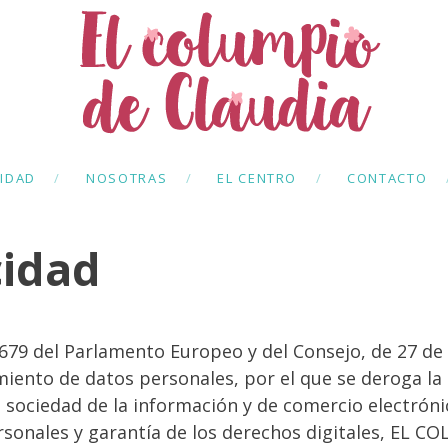
11
7
10 BENEFICIOS DE LA
ABRIL
FEBRERO
POESÍA INFANTIL
2019
2017
TIDAD
NOSOTRAS
EL CENTRO
CONTACTO
30
cidad
ALIMENTACIÓN
DICIEMBRE
INFANTIL Y
2016
AZÚCAR
9 del Parlamento Europeo y del Consejo, de 27 de ab
miento de datos personales, por el que se deroga la 
la sociedad de la información y de comercio electrónic
rsonales y garantía de los derechos digitales, EL C