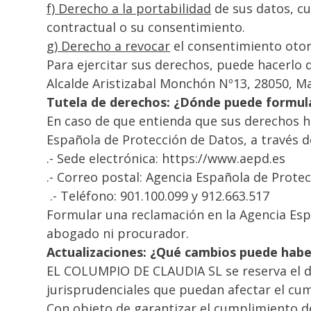
f) Derecho a la portabilidad
de sus datos, cu
contractual o su consentimiento.
g) Derecho a revocar
el consentimiento oto
Para ejercitar sus derechos, puede hacerlo
Alcalde Aristizabal Monchón Nº13, 28050, M
Tutela de derechos: ¿Dónde puede formul
En caso de que entienda que sus derechos h
Española de Protección de Datos, a través d
.- Sede electrónica: https://www.aepd.es
.- Correo postal: Agencia Española de Protec
.- Teléfono: 901.100.099 y 912.663.517
Formular una reclamación en la Agencia Espa
abogado ni procurador.
Actualizaciones: ¿Qué cambios puede haber
EL COLUMPIO DE CLAUDIA SL se reserva el der
jurisprudenciales que puedan afectar el cu
Con objeto de garantizar el cumplimiento 