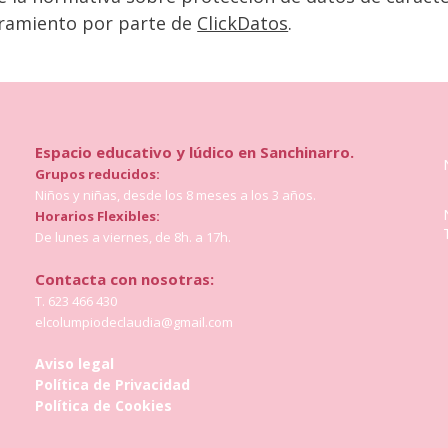
soramiento por parte de
ClickDatos
.
Espacio educativo y lúdico en Sanchinarro.
Grupos reducidos:
Niños y niñas, desde los 8 meses a los 3 años.
Horarios Flexibles:
De lunes a viernes, de 8h. a 17h.
Contacta con nosotras:
T. 623 466 430
elcolumpiodeclaudia@gmail.com
Aviso legal
Política de Privacidad
Política de Cookies