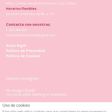
Niños y niñas, desde los 8 meses a los 3 años.
Horarios Flexibles:
De lunes a viernes, de 8h. a 17h.
Contacta con nosotras:
T. 623 466 430
elcolumpiodeclaudia@gmail.com
Aviso legal
Política de Privacidad
Política de Cookies
Nuestro Instagram
No images found!
Try some other hashtag or username
Uso de cookies
Este sitio web utiliza cookies para que usted tenga la mejor experiencia