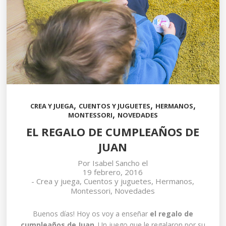
,
,
,
CREA Y JUEGA
CUENTOS Y JUGUETES
HERMANOS
,
MONTESSORI
NOVEDADES
EL REGALO DE CUMPLEAÑOS DE
JUAN
Por
Isabel Sancho
el
19 febrero, 2016
-
Crea y juega
,
Cuentos y juguetes
,
Hermanos
,
Montessori
,
Novedades
Buenos días! Hoy os voy a enseñar
el regalo de
cumpleaños de Juan
. Un juego que le regalaron por su