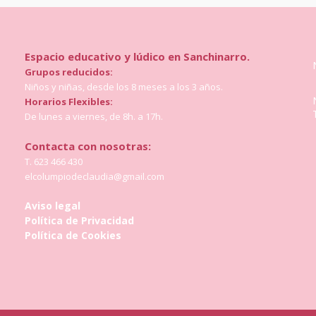
Espacio educativo y lúdico en Sanchinarro.
Grupos reducidos:
Niños y niñas, desde los 8 meses a los 3 años.
Horarios Flexibles:
De lunes a viernes, de 8h. a 17h.
Contacta con nosotras:
T. 623 466 430
elcolumpiodeclaudia@gmail.com
Aviso legal
Política de Privacidad
Política de Cookies