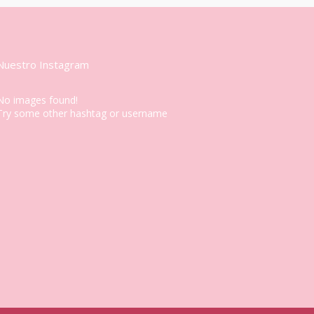
Nuestro Instagram
No images found!
Try some other hashtag or username