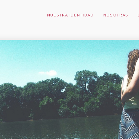
NUESTRA IDENTIDAD
NOSOTRAS
11
7
10 BENEFICIOS DE LA
ABRIL
FEBRERO
POESÍA INFANTIL
2019
2017
30
ALIMENTACIÓN
DICIEMBRE
INFANTIL Y
2016
AZÚCAR