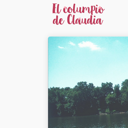
22
CÓMO LA
ABRIL
CICLICIDAD INFLUYE
2019
EN TU MATERNIDAD
Y CÓMO PUEDE
APOYARTE TU
17
PAREJA
LOS LÍMITES EN
ENERO
UNA ESCUELA
2017
ACTIVA