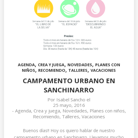
,
,
,
AGENDA
CREA Y JUEGA
NOVEDADES
PLANES CON
,
,
,
NIÑOS
RECOMIENDO
TALLERES
VACACIONES
CAMPAMENTO URBANO EN
SANCHINARRO
Por
Isabel Sancho
el
25 mayo, 2016
-
Agenda
,
Crea y juega
,
Novedades
,
Planes con niños
,
Recomiendo
,
Talleres
,
Vacaciones
Buenos días!! Hoy os quiero hablar de nuestro
campamento urbano en Sanchinarro. Llevamos mucho