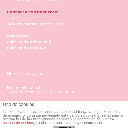
Contacta con nosotras:
T. 623 466 430
elcolumpiodeclaudia@gmail.com
Aviso legal
Política de Privacidad
Política de Cookies
Nuestro Instagram
No images found!
Try some other hashtag or username
Uso de cookies
Este sitio web utiliza cookies para que usted tenga la mejor experiencia
Copyright - El columpio de Claudia 2019
de usuario. Si continúa navegando está dando su consentimiento para la
aceptación de las mencionadas cookies y la aceptación de nuestra
política de cookies
, pinche el enlace para mayor información.