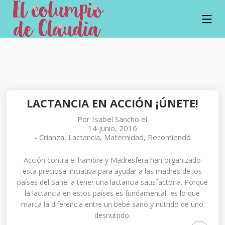
22
11
7
ABRIL
ABRIL
FEBRERO
2019
2019
2017
CÓMO LA
10
EL
CICLICIDAD
BENEFICIOS
MOVIMIENTO
LACTANCIA EN ACCIÓN ¡ÚNETE!
INFLUYE EN
DE LA
PARA
TU
POESÍA
MONTESSORI
17
30
Por
Isabel Sancho
el
MATERNIDAD
INFANTIL
Y PICKLER
14 junio, 2016
Y CÓMO
ENERO
DICIEMBRE
-
Crianza
,
Lactancia
,
Maternidad
,
Recomiendo
PUEDE
2017
2016
LOS
ALIMENTACIÓN
APOYARTE
Acción contra el hambre y Madresfera han organizado
LÍMITES
INFANTIL Y
TU PAREJA
EN UNA
AZÚCAR
esta preciosa iniciativa para ayudar a las madres de los
ESCUELA
países del Sahel a tener una lactancia satisfactoria. Porque
ACTIVA
la lactancia en estos países es fundamental, es lo que
marca la diferencia entre un bebé sano y nutrido de uno
desnutrido.