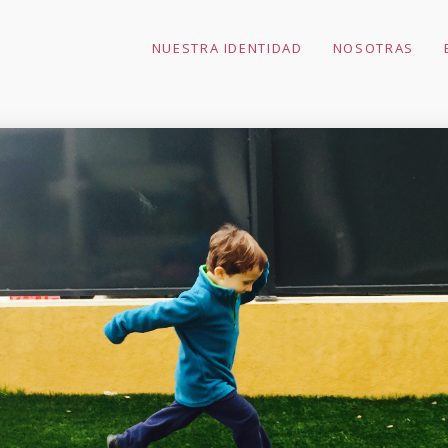
NUESTRA IDENTIDAD
NOSOTRAS
11
7
10 BENEFICIOS DE LA
ABRIL
FEBRERO
POESÍA INFANTIL
2019
2017
30
ALIMENTACIÓN
DICIEMBRE
INFANTIL Y
2016
AZÚCAR