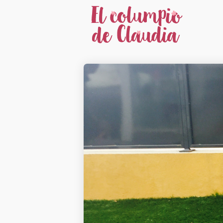
22
CÓMO LA
ABRIL
CICLICIDAD INFLUYE
2019
EN TU MATERNIDAD
Y CÓMO PUEDE
APOYARTE TU
17
PAREJA
LOS LÍMITES EN
ENERO
UNA ESCUELA
2017
ACTIVA