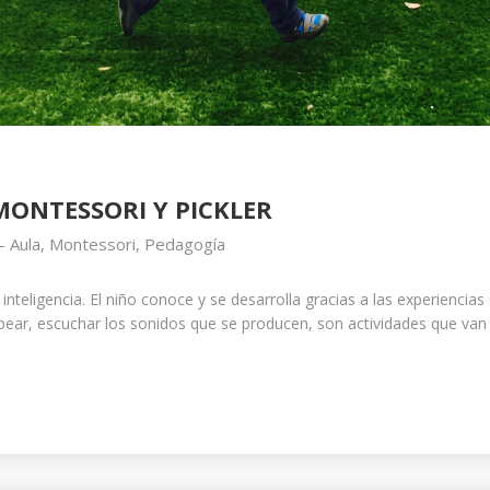
MONTESSORI Y PICKLER
-
Aula
,
Montessori
,
Pedagogía
a inteligencia. El niño conoce y se desarrolla gracias a las experienci
olpear, escuchar los sonidos que se producen, son actividades que v