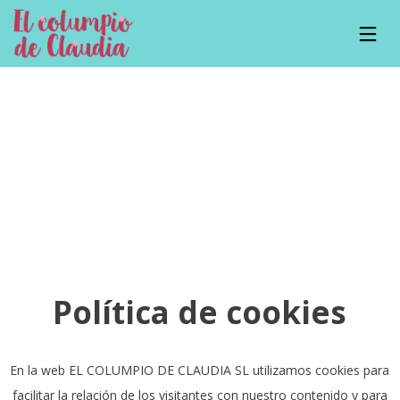
22
11
7
ABRIL
ABRIL
FEBRERO
2019
2019
2017
CÓMO LA
10
EL
CICLICIDAD
BENEFICIOS
MOVIMIENTO
INFLUYE EN
DE LA
PARA
TU
POESÍA
MONTESSORI
17
30
MATERNIDAD
INFANTIL
Y PICKLER
Y CÓMO
ENERO
DICIEMBRE
PUEDE
2017
2016
LOS
ALIMENTACIÓN
APOYARTE
LÍMITES
INFANTIL Y
TU PAREJA
Política de cookies
EN UNA
AZÚCAR
ESCUELA
ACTIVA
En la web EL COLUMPIO DE CLAUDIA SL utilizamos cookies para
facilitar la relación de los visitantes con nuestro contenido y para